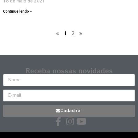
18 de maio de 2021
Continue lendo »
«
1
2
»
Receba nossas novidades
Cadastrar