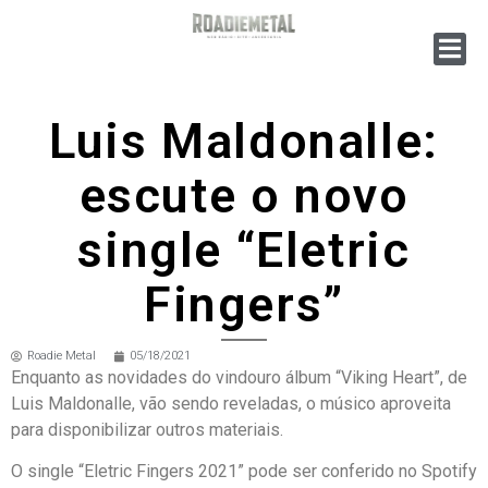
Luis Maldonalle:
escute o novo
single “Eletric
Fingers”
Roadie Metal
05/18/2021
Enquanto as novidades do vindouro álbum “Viking Heart”, de
Luis Maldonalle, vão sendo reveladas, o músico aproveita
para disponibilizar outros materiais.
O single “Eletric Fingers 2021” pode ser conferido no Spotify