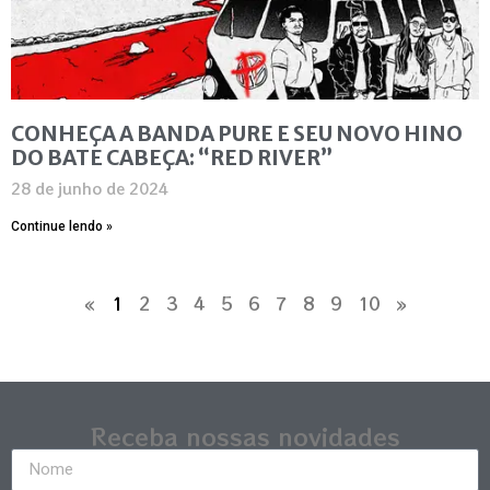
CONHEÇA A BANDA PURE E SEU NOVO HINO
DO BATE CABEÇA: “RED RIVER”
28 de junho de 2024
Continue lendo »
«
1
2
3
4
5
6
7
8
9
10
»
Receba nossas novidades