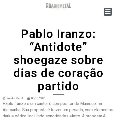
Pablo Iranzo:
“Antidote”
shoegaze sobre
dias de coração
partido
Roadie Metal
05/18/2021
Pablo Iranzo é um cantor e compositor de Munique, na
Alemanha. Sua proposta é trazer um pesado, com elementos
dark e gótico, incluindo sonoridades eletro. A proposta é