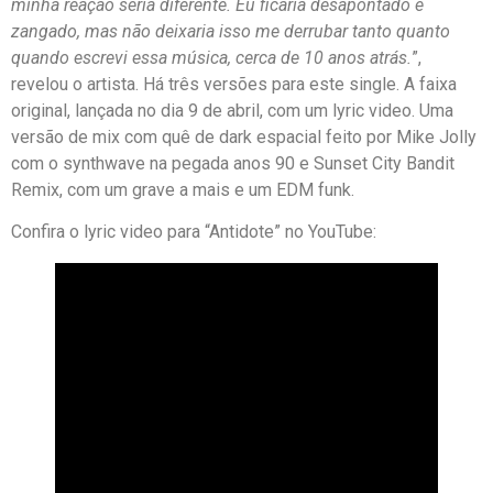
minha reação seria diferente. Eu ficaria desapontado e
zangado, mas não deixaria isso me derrubar tanto quanto
quando escrevi essa música, cerca de 10 anos atrás.
”,
revelou o artista. Há três versões para este single. A faixa
original, lançada no dia 9 de abril, com um lyric video. Uma
versão de mix com quê de dark espacial feito por Mike Jolly
com o synthwave na pegada anos 90 e Sunset City Bandit
Remix, com um grave a mais e um EDM funk.
Confira o lyric video para “Antidote” no YouTube: