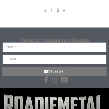
«
1
2
»
Receba nossas novidades
Cadastrar