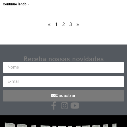
Continue lendo »
«
1
2
3
»
Receba nossas novidades
Cadastrar