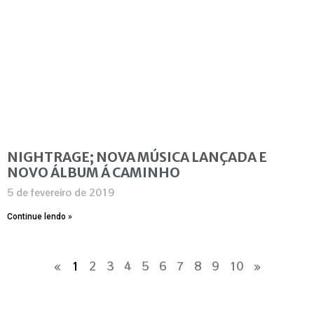
NIGHTRAGE; NOVA MÚSICA LANÇADA E
NOVO ÁLBUM Á CAMINHO
5 de fevereiro de 2019
Continue lendo »
«
1
2
3
4
5
6
7
8
9
10
»