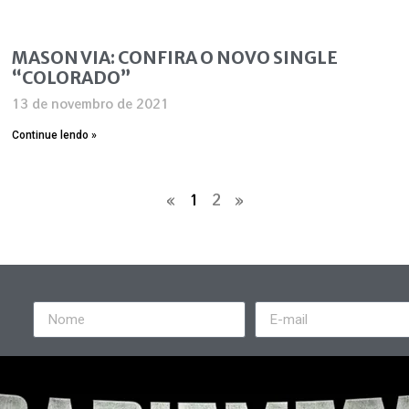
MASON VIA: CONFIRA O NOVO SINGLE
“COLORADO”
13 de novembro de 2021
Continue lendo »
«
1
2
»