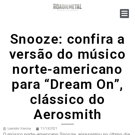
Snooze: confira a
versão do músico
norte-americano
para “Dream On”,
clássico do
Aerosmith
Leandro Vianna
11/13/2021
O músico norte-americano Snooze, apresentou no último dia