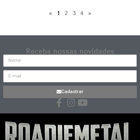
«
1
2
3
4
»
Receba nossas novidades
Cadastrar