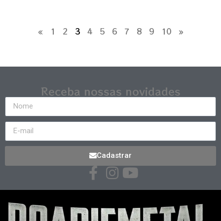
«
1
2
3
4
5
6
7
8
9
10
»
Receba nossas novidades
Cadastrar