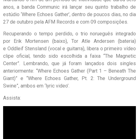
anos, a banda Communic irá lançar seu quinto trabalho de
estúdio ‘Where Echoes Gather’, dentro de poucos dias, no dia
27 de outubro pela AFM Records e com 09 composições.
Recuperando o tempo perdido, o trio norueguês integrado
por Erik Mortensen (baixo), Tor Atle Andersen (bateria)
e Oddleif Stensland (vocal e guitarra), libera o primeiro vídeo
clipe oficial, tendo sido escolhida a faixa “The Magnetic
Center”. Lembrando, que já foram lançados dois singles
anteriormente: “Where Echoes Gather (Part 1 – Beneath The
Giant)” e “Where Echoes Gather, Pt. 2: The Underground
Swine”, ambos em ‘lyric video’.
Assista: