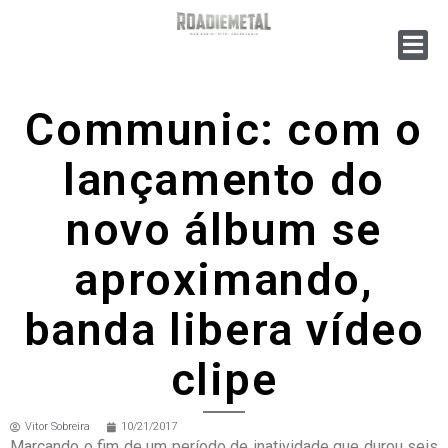
Communic: com o
lançamento do
novo álbum se
aproximando,
banda libera vídeo
clipe
Vitor Sobreira
10/21/2017
Marcando o fim de um período de inatividade que durou seis