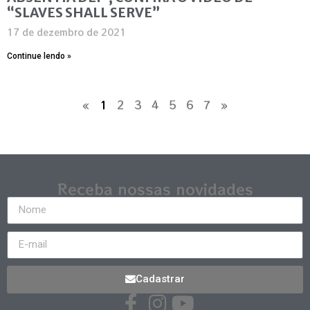
“SLAVES SHALL SERVE”
17 de dezembro de 2021
Continue lendo »
«
1
2
3
4
5
6
7
»
Receba nossas novidades
Cadastrar