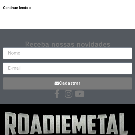
Continue lendo »
Receba nossas novidades
Cadastrar