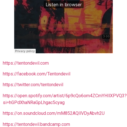
https://tentondevil.com
https://facebook.com/Tentondevil
https://twitter.com/tentondevil
https://open.spotify.com/artist/6p9cQo6om4ZCmYHIlXPVQ3?
si=hGPdXhaNRaGpLhgac5cyag
https://on.soundcloud.com/mM852AQIlVDyAbvh2U
https://tentondevil.bandcamp.com