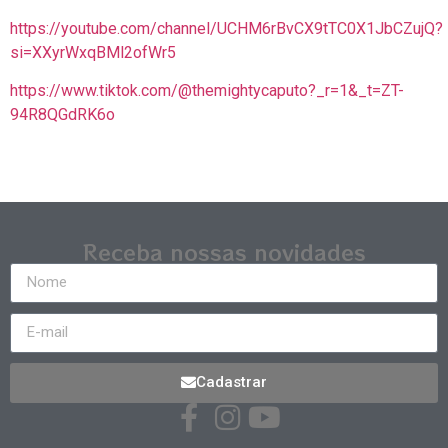
https://youtube.com/channel/UCHM6rBvCX9tTC0X1JbCZujQ?
si=XXyrWxqBMl2ofWr5
https://www.tiktok.com/@themightycaputo?_r=1&_t=ZT-
94R8QGdRK6o
Receba nossas novidades
Cadastrar