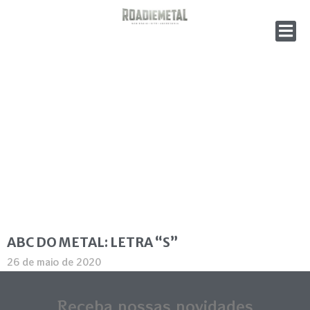
ABC DO METAL: LETRA “S”
26 de maio de 2020
Continue lendo »
Receba nossas novidades