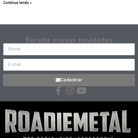
Continue lendo »
Receba nossas novidades
Cadastrar