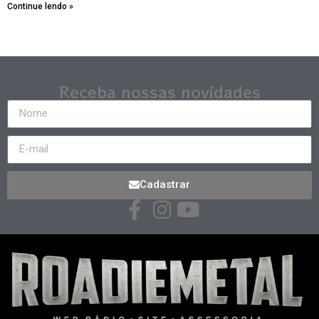
Continue lendo »
Receba nossas novidades
Cadastrar