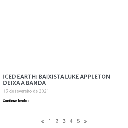
ICED EARTH: BAIXISTA LUKE APPLETON
DEIXA A BANDA
15 de fevereiro de 2021
Continue lendo »
«
1
2
3
4
5
»