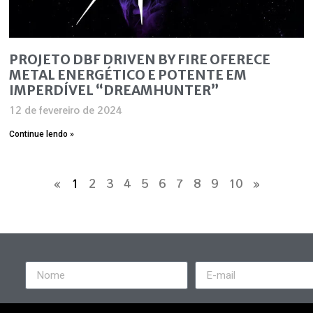
PROJETO DBF DRIVEN BY FIRE OFERECE
METAL ENERGÉTICO E POTENTE EM
IMPERDÍVEL “DREAMHUNTER”
12 de fevereiro de 2024
Continue lendo »
«
1
2
3
4
5
6
7
8
9
10
»