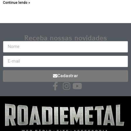
Continue lendo »
Receba nossas novidades
Cadastrar