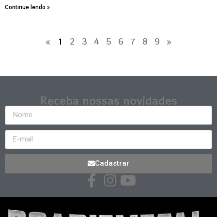
Continue lendo »
«
1
2
3
4
5
6
7
8
9
»
Receba nossas novidades
Cadastrar