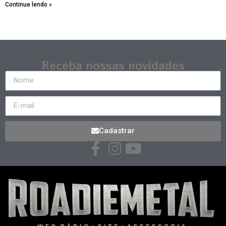
Continue lendo »
Receba nossas novidades
Cadastrar