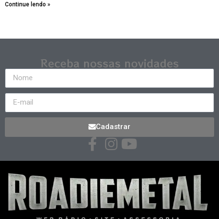
Continue lendo »
Receba nossas novidades
Cadastrar