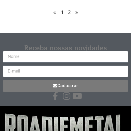
«
1
2
»
Receba nossas novidades
Cadastrar