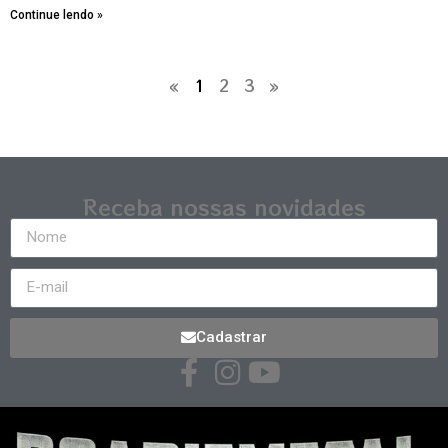
Continue lendo »
«
1
2
3
»
Receba nossas novidades
Cadastrar