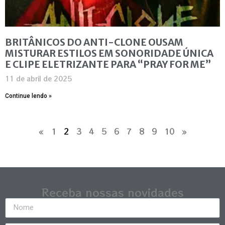
BRITÂNICOS DO ANTI-CLONE OUSAM
MISTURAR ESTILOS EM SONORIDADE ÚNICA
E CLIPE ELETRIZANTE PARA “PRAY FOR ME”
11 de abril de 2025
Continue lendo »
«
1
2
3
4
5
6
7
8
9
10
»
Receba nossas novidades