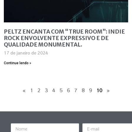
PELTZ ENCANTA COM “TRUE ROOM”: INDIE
ROCK ENVOLVENTE EXPRESSIVO E DE
QUALIDADE MONUMENTAL.
17 de janeiro de 2024
Continue lendo »
«
1
2
3
4
5
6
7
8
9
10
»