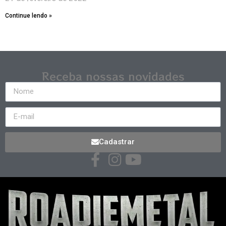
Continue lendo »
Receba nossas novidades
Cadastrar