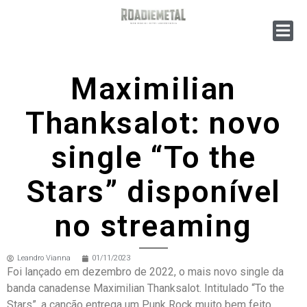
Maximilian
Thanksalot: novo
single “To the
Stars” disponível
no streaming
Leandro Vianna
01/11/2023
Foi lançado em dezembro de 2022, o mais novo single da
banda canadense Maximilian Thanksalot. Intitulado “To the
Stars”, a canção entrega um Punk Rock muito bem feito,