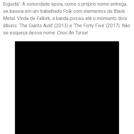
Erguida”. A sonoridade épica, como o próprio nome entrega,
se baseia em um trabalhado Folk com elementos de Black
Metal. Vinda de Falkirk, a banda possui até o momento dois
álbuns: ‘The Giants Auld’ (2013) e ‘The Forty Five’ (2017). Não
se esqueça desse nome: Cnoc An Tursa!