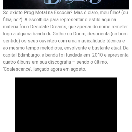
Se existe Prog Metal na Escócia? Mas é claro, meu filho! (ou
filha, né?). A escolhida para representar o estilo aqui na
matéria foi o Desolate Dreams, que apesar do nome remeter
logo a alguma banda de Gothic ou Doom, desorienta (no bom
sentido) os seus ouvintes com uma musicalidade técnica e
ao mesmo tempo melodiosa, envolvente e bastante atual. Da
capital Edimburgo, a banda foi fundada em 2010 e apresenta
quatro álbuns em sua discografia – sendo o último,
‘Coalescence’, lançado agora em agosto.