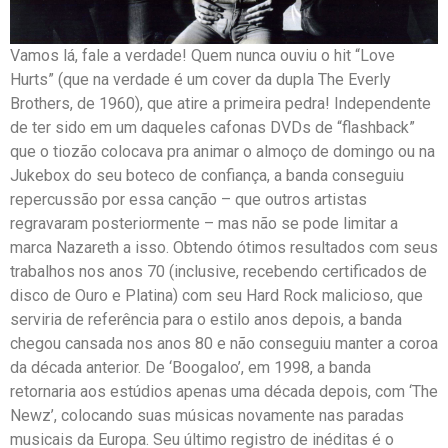
Vamos lá, fale a verdade! Quem nunca ouviu o hit “Love
Hurts” (que na verdade é um cover da dupla The Everly
Brothers, de 1960), que atire a primeira pedra! Independente
de ter sido em um daqueles cafonas DVDs de “flashback”
que o tiozão colocava pra animar o almoço de domingo ou na
Jukebox do seu boteco de confiança, a banda conseguiu
repercussão por essa canção – que outros artistas
regravaram posteriormente – mas não se pode limitar a
marca Nazareth a isso. Obtendo ótimos resultados com seus
trabalhos nos anos 70 (inclusive, recebendo certificados de
disco de Ouro e Platina) com seu Hard Rock malicioso, que
serviria de referência para o estilo anos depois, a banda
chegou cansada nos anos 80 e não conseguiu manter a coroa
da década anterior. De ‘Boogaloo’, em 1998, a banda
retornaria aos estúdios apenas uma década depois, com ‘The
Newz’, colocando suas músicas novamente nas paradas
musicais da Europa. Seu último registro de inéditas é o