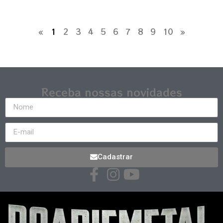
«
1
2
3
4
5
6
7
8
9
10
»
Receba nossas novidades
Cadastrar