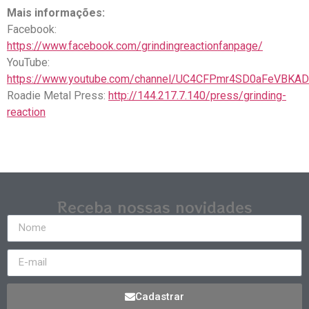
Mais informações:
Facebook:
https://www.facebook.com/grindingreactionfanpage/
YouTube:
https://www.youtube.com/channel/UC4CFPmr4SD0aFeVBKA
Roadie Metal Press:
http://144.217.7.140/press/grinding-
reaction
Receba nossas novidades
Cadastrar