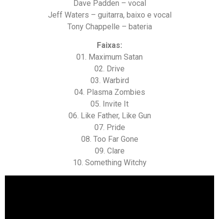
Dave Padden – vocal
Jeff Waters – guitarra, baixo e vocal
Tony Chappelle – bateria
Faixas:
01. Maximum Satan
02. Drive
03. Warbird
04. Plasma Zombies
05. Invite It
06. Like Father, Like Gun
07. Pride
08. Too Far Gone
09. Clare
10. Something Witchy