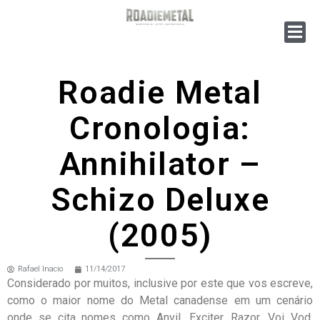
Roadie Metal
Cronologia:
Annihilator –
Schizo Deluxe
(2005)
Rafael Inacio
11/14/2017
Considerado por muitos, inclusive por este que vos escreve,
como o maior nome do Metal canadense em um cenário
onde se cita nomes como Anvil, Exciter, Razor, Voi Vod,