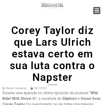
Corey Taylor diz
que Lars Ulrich
estava certo em
sua luta contra o
Napster
Marcos Gonçalves
04/27/2021
Durante uma aparição no último episódio do podcast “
Wild
Ride! With Steve-O
”, o vocalista do
Slipknot
e
Stone Sour
,
Corey Taylor
foi questionado se ele tinha uma maneira