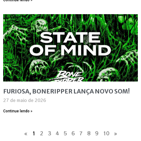
FURIOSA, BONERIPPER LANÇA NOVO SOM!
27 de maio de 2026
Continue lendo »
«
1
2
3
4
5
6
7
8
9
10
»