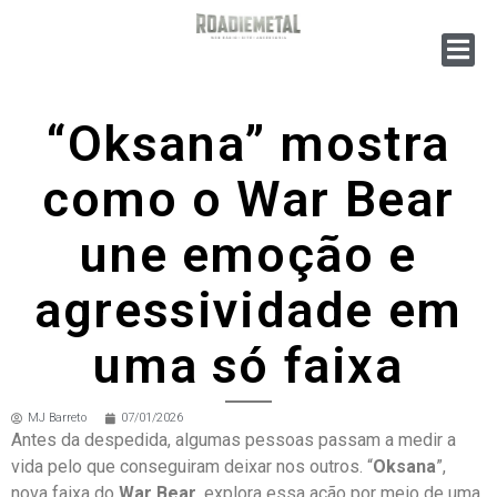
“Oksana” mostra
como o War Bear
une emoção e
agressividade em
uma só faixa
MJ Barreto
07/01/2026
Antes da despedida, algumas pessoas passam a medir a
vida pelo que conseguiram deixar nos outros. “
Oksana
”,
nova faixa do
War Bear
, explora essa ação por meio de uma