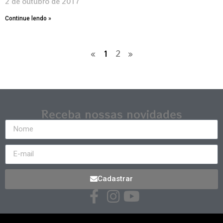
2 de outubro de 2017
Continue lendo »
«
1
2
»
Receba nossas novidades
Cadastrar