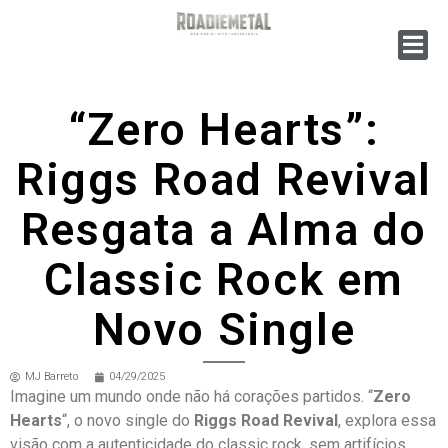
“Zero Hearts”:
Riggs Road Revival
Resgata a Alma do
Classic Rock em
Novo Single
MJ Barreto
04/29/2025
Imagine um mundo onde não há corações partidos. “
Zero
Hearts
“, o novo single do
Riggs Road Revival
, explora essa
visão com a autenticidade do classic rock, sem artifícios.