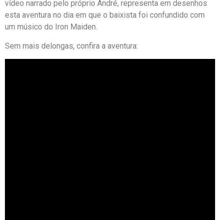
vídeo narrado pelo próprio André, representa em desenhos
esta aventura no dia em que o baixista foi confundido com
um músico do Iron Maiden.
Sem mais delongas, confira a aventura: