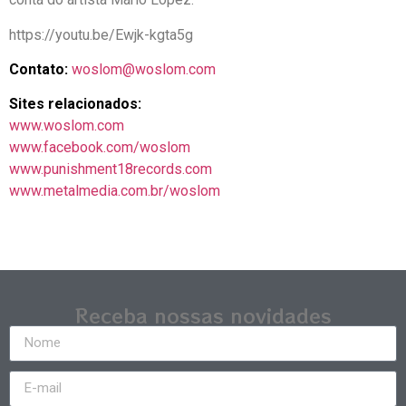
https://youtu.be/Ewjk-kgta5g
Contato:
woslom@woslom.com
Sites relacionados:
www.woslom.com
www.facebook.com/woslom
www.punishment18records.com
www.metalmedia.com.br/woslom
Receba nossas novidades