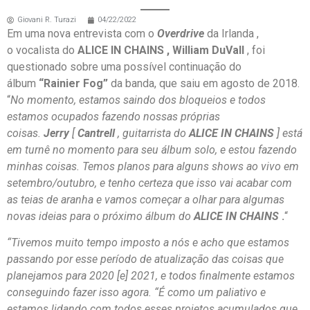
Giovani R. Turazi
04/22/2022
Em uma nova entrevista com o
Overdrive
da Irlanda ,
o vocalista do
ALICE IN CHAINS , William DuVall
, foi
questionado sobre uma possível continuação do
álbum
“Rainier Fog”
da banda, que saiu em agosto de 2018.
“
No momento, estamos saindo dos bloqueios e todos
estamos ocupados fazendo nossas próprias
coisas.
Jerry
[
Cantrell
, guitarrista do
ALICE IN CHAINS
] está
em turnê no momento para seu álbum solo, e estou fazendo
minhas coisas. Temos planos para alguns shows ao vivo em
setembro/outubro, e tenho certeza que isso vai acabar com
as teias de aranha e vamos começar a olhar para algumas
novas ideias para o próximo álbum do
ALICE IN CHAINS
.
“
“Tivemos muito tempo imposto a nós e acho que estamos
passando por esse período de atualização das coisas que
planejamos para 2020 [e] 2021, e todos finalmente estamos
conseguindo fazer isso agora. “É como um paliativo e
estamos lidando com todos esses projetos acumulados que