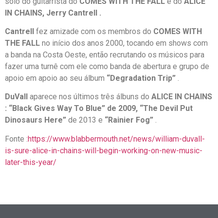
solo do guitarrista do
COMES WITH THE FALL
e do
ALICE
IN CHAINS, Jerry Cantrell .
Cantrell
fez amizade com os membros do
COMES WITH
THE FALL
no início dos anos 2000, tocando em shows com
a banda na Costa Oeste, então recrutando os músicos para
fazer uma turnê com ele como banda de abertura e grupo de
apoio em apoio ao seu álbum
“Degradation Trip”
.
DuVall
aparece nos últimos três álbuns do
ALICE IN CHAINS
:
“Black Gives Way To Blue” de 2009,
“The Devil Put
Dinosaurs Here”
de 2013 e
“Rainier Fog”
.
Fonte :
https://www.blabbermouth.net/news/william-duvall-
is-sure-alice-in-chains-will-begin-working-on-new-music-
later-this-year/