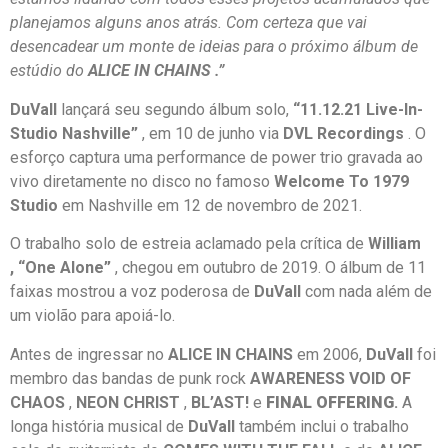
planejamos alguns anos atrás. Com certeza que vai
desencadear um monte de ideias para o próximo álbum de
estúdio do
ALICE IN CHAINS .”
DuVall
lançará seu segundo álbum solo,
“11.12.21 Live-In-
Studio Nashville”
, em 10 de junho via
DVL Recordings
. O
esforço captura uma performance de power trio gravada ao
vivo diretamente no disco no famoso
Welcome To 1979
Studio
em Nashville em 12 de novembro de 2021.
O trabalho solo de estreia aclamado pela crítica de
William
,
“One Alone”
, chegou em outubro de 2019. O álbum de 11
faixas mostrou a voz poderosa de
DuVall
com nada além de
um violão para apoiá-lo.
Antes de ingressar no
ALICE IN CHAINS
em 2006,
DuVall
foi
membro das bandas de punk rock
AWARENESS VOID OF
CHAOS
,
NEON CHRIST
,
BL’AST!
e
FINAL OFFERING
.
A
longa história musical de
DuVall
também inclui o trabalho