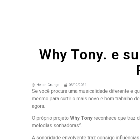
Why Tony. e su
Helton Grunge
03/19/2024
Se você procura uma musicalidade diferente e que
mesmo para curtir o mais novo e bom trabalho d
agora.
O próprio projeto
Why Tony
reconhece que traz d
melodias sonhadoras”.
A sonoridade envolvente traz consigo influênci