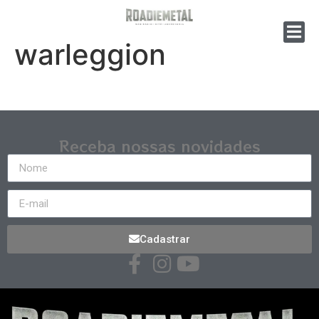
warleggion
Receba nossas novidades
Cadastrar