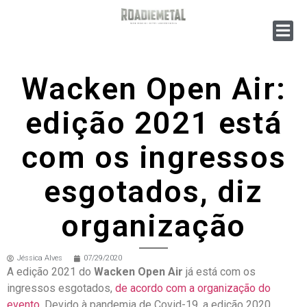
Wacken Open Air:
edição 2021 está
com os ingressos
esgotados, diz
organização
Jéssica Alves
07/29/2020
A edição 2021 do
Wacken Open Air
já está com os
ingressos esgotados,
de acordo com a organização do
evento
. Devido à pandemia de Covid-19, a edição 2020