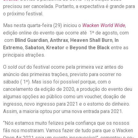
precisou ser cancelada. Portanto, a expectativa é grande para
o próximo festival.
Mas nesta quarta-feira (29) iniciou o
Wacken World Wide
,
edição online do evento que ocorre até 1º de agosto, com
com
Blind Guardian
,
Anthrax
,
Heaven Shall Burn
,
In
Extremo
,
Sabaton
,
Kreator
e
Beyond the Black
entre as
principais atrações.
O
sold out
do festival ocorre pela primeira vez antes do
anúncio das primeiras trações, previsto para ocorrer no
sábado ( 1º). Mas isso foi possível porque, com o
cancelamento da edição de 2020, a produção do evento deu
algumas opções ao público como um voucher, doação de
ingresso, novo ingresso para 2021 e o estorno do dinheiro.
Assim, a maioria optou por uma nova entrada para 2021.
“Nós estamos muito felizes pela confiança que os nossos
fãs nos mostraram. Vamos fazer de tudo para que o Wacken
Open Air 2021 seja um evento inesquecível”, comentou o co-