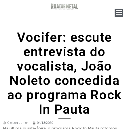
Vocifer: escute
entrevista do
vocalista, João
Noleto concedida
ao programa Rock
In Pauta
Gleison Junior
04/13/2020
Na última quinta-feira, o programa Rock In Pauta retomou