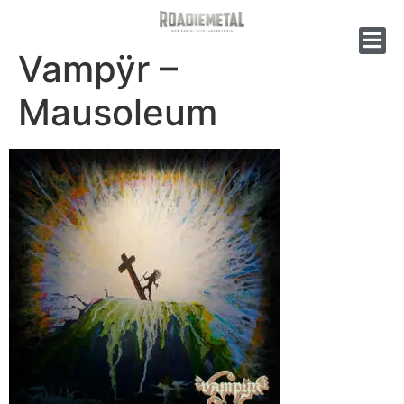
Vampÿr –
Mausoleum