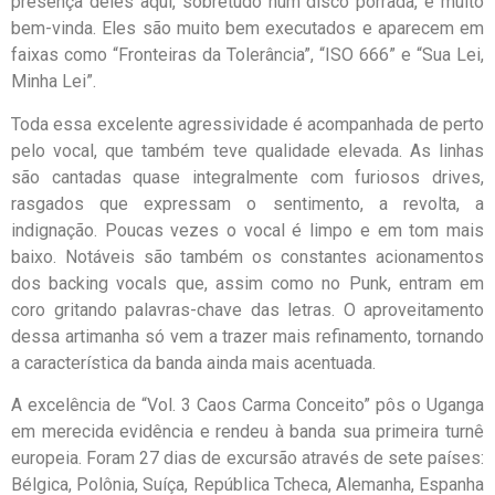
presença deles aqui, sobretudo num disco porrada, é muito
bem-vinda. Eles são muito bem executados e aparecem em
faixas como “Fronteiras da Tolerância”, “ISO 666” e “Sua Lei,
Minha Lei”.
Toda essa excelente agressividade é acompanhada de perto
pelo vocal, que também teve qualidade elevada. As linhas
são cantadas quase integralmente com furiosos drives,
rasgados que expressam o sentimento, a revolta, a
indignação. Poucas vezes o vocal é limpo e em tom mais
baixo. Notáveis são também os constantes acionamentos
dos backing vocals que, assim como no Punk, entram em
coro gritando palavras-chave das letras. O aproveitamento
dessa artimanha só vem a trazer mais refinamento, tornando
a característica da banda ainda mais acentuada.
A excelência de “Vol. 3 Caos Carma Conceito” pôs o Uganga
em merecida evidência e rendeu à banda sua primeira turnê
europeia. Foram 27 dias de excursão através de sete países:
Bélgica, Polônia, Suíça, República Tcheca, Alemanha, Espanha