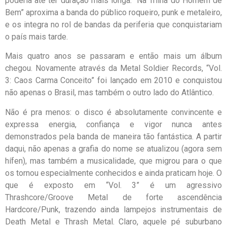
poderia até ter duração mais longa. “Na Trilha do Homem de
Bem” aproxima a banda do público roqueiro, punk e metaleiro,
e os integra no rol de bandas da periferia que conquistariam
o país mais tarde.
Mais quatro anos se passaram e então mais um álbum
chegou. Novamente através da Metal Soldier Records, “Vol.
3: Caos Carma Conceito” foi lançado em 2010 e conquistou
não apenas o Brasil, mas também o outro lado do Atlântico.
Não é pra menos: o disco é absolutamente convincente e
expressa energia, confiança e vigor nunca antes
demonstrados pela banda de maneira tão fantástica. A partir
daqui, não apenas a grafia do nome se atualizou (agora sem
hífen), mas também a musicalidade, que migrou para o que
os tornou especialmente conhecidos e ainda praticam hoje. O
que é exposto em “Vol. 3” é um agressivo
Thrashcore/Groove Metal de forte ascendência
Hardcore/Punk, trazendo ainda lampejos instrumentais de
Death Metal e Thrash Metal. Claro, aquele pé suburbano