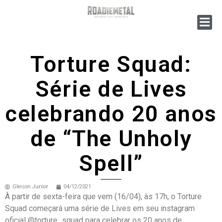
Torture Squad:
Série de Lives
celebrando 20 anos
de “The Unholy
Spell”
Gleison Junior
04/12/2021
À partir de sexta-feira que vem (16/04), às 17h, o Torture
Squad começará uma série de Lives em seu instagram
oficial @torture_squad para celebrar os 20 anos de