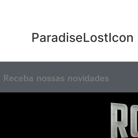
ParadiseLostIcon
Receba nossas novidades