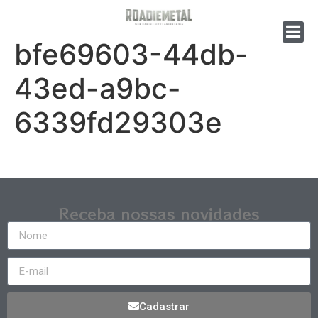
bfe69603-44db-
43ed-a9bc-
6339fd29303e
Receba nossas novidades
Cadastrar